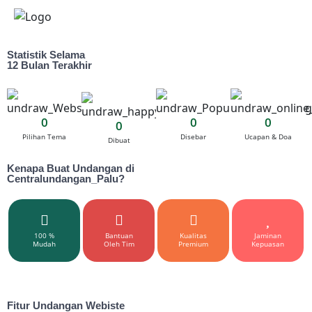
Statistik Selama
12 Bulan Terakhir
0
0
0
0
Pilihan Tema
Disebar
Ucapan & Doa
Dibuat
Kenapa Buat Undangan di
Centralundangan_Palu?
100 %
Bantuan
Kualitas
Jaminan
Mudah
Oleh Tim
Premium
Kepuasan
Fitur Undangan Webiste