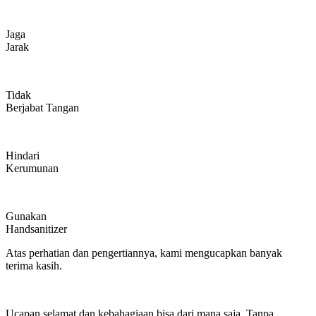
Jaga
Jarak
Tidak
Berjabat Tangan
Hindari
Kerumunan
Gunakan
Handsanitizer
Atas perhatian dan pengertiannya, kami mengucapkan banyak
terima kasih.
Ucapan selamat dan kebahagiaan bisa dari mana saja. Tanpa