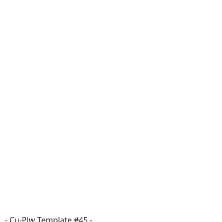
-
Cu-Plw
Template #45 -