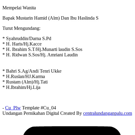
Mempelai Wanita
Bapak Mustarin Hamid (Alm) Dan Ibu Haslinda S
Turut Mengundang:
* Syahruddin/Darna S.Pd
* H. Haris/Hj.Kacce
* H. Ibrahim S.T/Hj.Munarti laudin S.Sos
* H. Ridwan S.Sos/Hj. Amriani Laudin
* Bahri S.Ag/Andi Tenri Ukke
* H.Ruslan/HJ.Karma
* Rustam (Alm)/Hj.Tati
* H.Ibrahim/Hj.Lija
-
Cu_Plw
Template #Cu_04
Undangan Pernikahan Digital Created By
centralundanganpalu.com