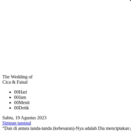
The Wedding of
Cica & Faisal
00
Hari
00
Jam
00
Menit
00
Detik
Sabtu, 19 Agustus 2023
Simpan tanggal
“Dan di antara tanda-tanda (kebesaran)-Nya adalah Dia menciptakan