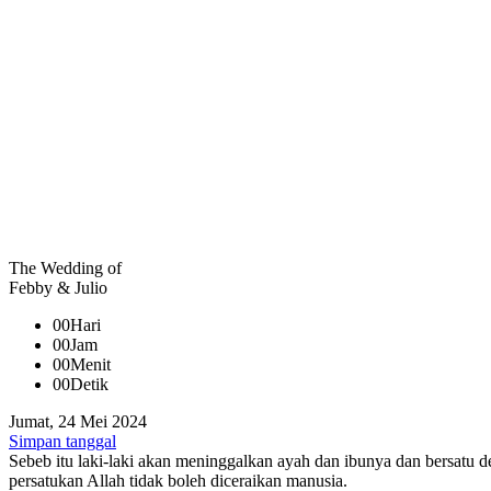
The Wedding of
Febby & Julio
00
Hari
00
Jam
00
Menit
00
Detik
Jumat, 24 Mei 2024
Simpan tanggal
Sebeb itu laki-laki akan meninggalkan ayah dan ibunya dan bersatu d
persatukan Allah tidak boleh diceraikan manusia.