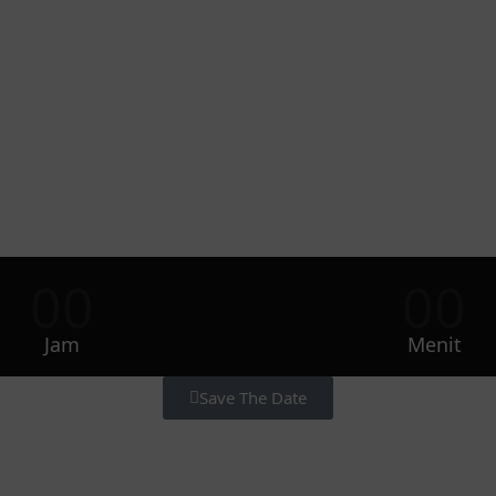
00
00
Jam
Menit
Save The Date