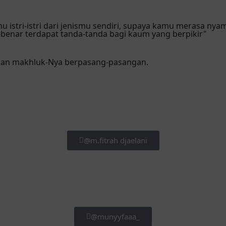
mu istri-istri dari jenismu sendiri, supaya kamu merasa 
benar terdapat tanda-tanda bagi kaum yang berpikir"
akan makhluk-Nya berpasang-pasangan.
@m.fitrah djaelani
@munyyfaaa_