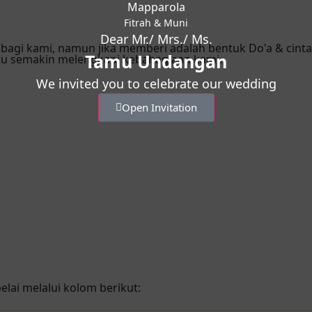
Mapparola
Fitrah & Muni
Dear Mr./ Mrs./ Ms.
bagi kami, namun jika memberi adalah bentuk Do'a & cint
Tamu Undangan
tu semakin melengkapi kebahagiaan kami.
We invited you to celebrate our wedding
Open Invitation
lai melalui kolom berikut: