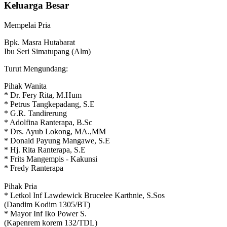
Keluarga Besar
Mempelai Pria
Bpk. Masra Hutabarat
Ibu Seri Simatupang (Alm)
Turut Mengundang:
Pihak Wanita
* Dr. Fery Rita, M.Hum
* Petrus Tangkepadang, S.E
* G.R. Tandirerung
* Adolfina Ranterapa, B.Sc
* Drs. Ayub Lokong, MA.,MM
* Donald Payung Mangawe, S.E
* Hj. Rita Ranterapa, S.E
* Frits Mangempis - Kakunsi
* Fredy Ranterapa
Pihak Pria
* Letkol Inf Lawdewick Brucelee Karthnie, S.Sos
(Dandim Kodim 1305/BT)
* Mayor Inf Iko Power S.
(Kapenrem korem 132/TDL)