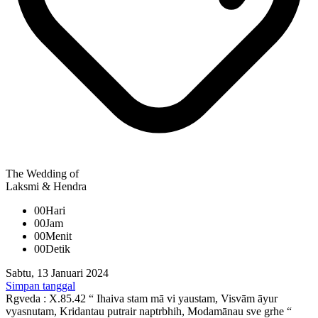
The Wedding of
Laksmi & Hendra
00
Hari
00
Jam
00
Menit
00
Detik
Sabtu, 13 Januari 2024
Simpan tanggal
Rgveda : X.85.42 “ Ihaiva stam mā vi yaustam, Visvām āyur
vyasnutam, Kridantau putrair naptrbhih, Modamānau sve grhe “