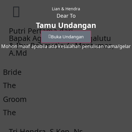
Lian & Hendra
Dear To
Tamu Undangan
Putri Pertama dari
Bapak Agussalim S. Ragalutu
Buka Undangan
& Ibu Rahmatia A. Mentemas,
Mohon maaf apabila ada kesalahan penulisan nama/gelar
A.Md
Bride
The
Groom
The
Tri Hendra, S.Kep.,Ns