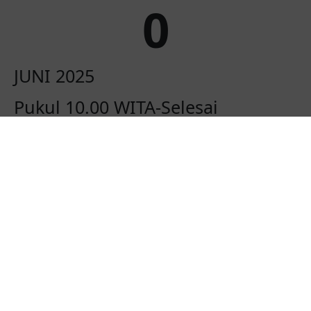
0
JUNI 2025
Pukul 10.00 WITA-Selesai
Bertempat Di
Jl. LM Radzak, Kel. Kali, Kec. Biau,
Kab. Buol Komplek Perempatan
Home Stay “Sigi Family” Padat
Karya
( Kediaman Mempelai Wanita )
Maps