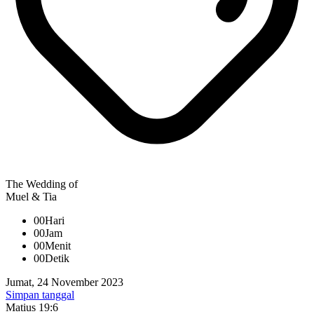
The Wedding of
Muel & Tia
00
Hari
00
Jam
00
Menit
00
Detik
Jumat, 24 November 2023
Simpan tanggal
Matius 19:6