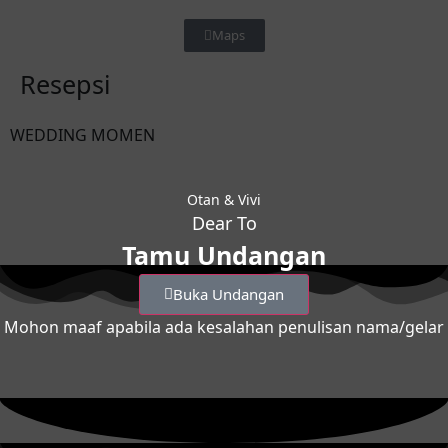
Maps
Resepsi
WEDDING MOMEN
Otan & Vivi
Dear To
Tamu Undangan
Buka Undangan
Mohon maaf apabila ada kesalahan penulisan nama/gelar