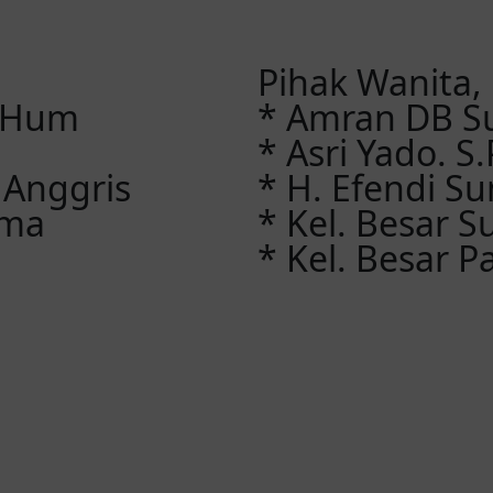
Pihak Wanita,
M.Hum
* Amran DB S
* Asri Yado. S
 Anggris
* H. Efendi 
ama
* Kel. Besar 
* Kel. Besar P