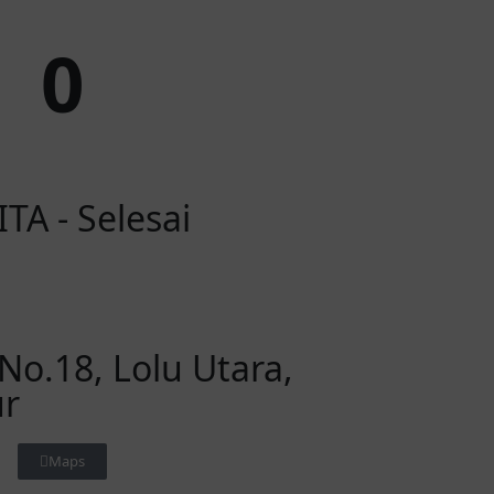
0
TA - Selesai
 No.18, Lolu Utara,
ur
Maps