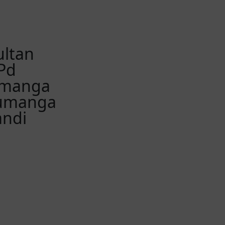
ultan
.Pd
Sumanga
Sumanga
andi