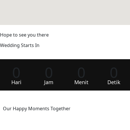
Hope to see you there
Wedding Starts In
0
0
0
0
Hari
Jam
Menit
Detik
Our Happy Moments Together